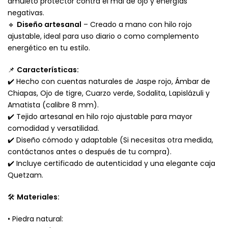
amuleto protector
contra el mal de ojo y energías
negativas.
🔹
Diseño artesanal
– Creado a mano con hilo rojo
ajustable, ideal para uso diario o como complemento
energético en tu estilo.
📌
Características:
✔️ Hecho con cuentas naturales de Jaspe rojo, Ámbar de
Chiapas, Ojo de tigre, Cuarzo verde, Sodalita, Lapislázuli y
Amatista (calibre 8 mm).
✔️ Tejido artesanal en hilo rojo ajustable para mayor
comodidad y versatilidad.
✔️ Diseño cómodo y adaptable (Si necesitas otra medida,
contáctanos antes o después de tu compra).
✔️ Incluye certificado de autenticidad y una elegante caja
Quetzam.
🛠
Materiales:
• Piedra natural: