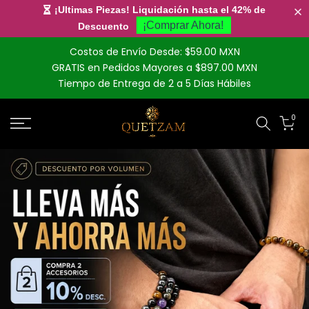
¡Ultimas Piezas! Liquidación hasta el 42% de
¡Comprar Ahora!
Descuento
Saltar
Costos de Envío Desde: $59.00 MXN
al
GRATIS en Pedidos Mayores a $897.00 MXN
contenido
Tiempo de Entrega de 2 a 5 Días Hábiles
0